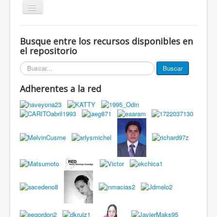
Alternar
navegación
Inicio
Busque entre los recursos disponibles en
Eventos
el repositorio
Miembros de la red
Buscar...
Buscar
Innovación Local
Adherentes a la red
Publicaciones
Documentos
Grupos