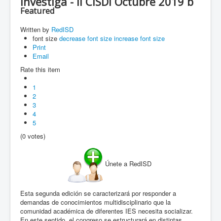
Investiga - II CISDI Octubre 2019 b
Featured
Written by
RedISD
font size
decrease font size
increase font size
Print
Email
Rate this item
1
2
3
4
5
(0 votes)
Únete a RedISD
Esta segunda edición se caracterizará por responder a
demandas de conocimientos multidisciplinario que la
comunidad académica de diferentes IES necesita socializar.
En este sentido, el congreso se estructurará en distintas