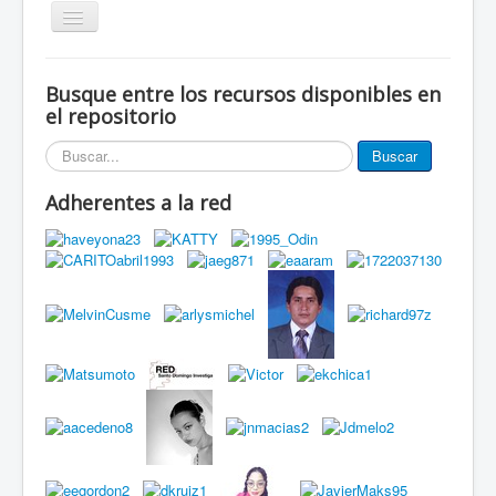
Alternar
navegación
Inicio
Busque entre los recursos disponibles en
Eventos
el repositorio
Miembros de la red
Buscar...
Buscar
Innovación Local
Adherentes a la red
Publicaciones
Documentos
Grupos