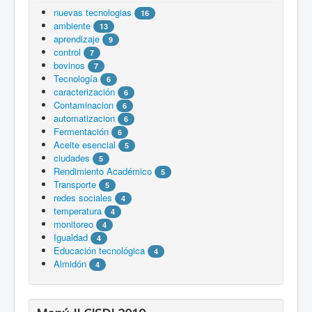
nuevas tecnologias
16
ambiente
13
aprendizaje
9
control
7
bovinos
7
Tecnología
6
caracterización
6
Contaminacion
6
automatizacion
6
Fermentación
6
Aceite esencial
5
ciudades
5
Rendimiento Académico
5
Transporte
5
redes sociales
4
temperatura
4
monitoreo
4
Igualdad
4
Educación tecnológica
4
Almidón
4