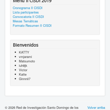
Menú II CISDI 2019
Cronograma II CISDI
Lista participantes
Convocatoria II CISDI
Mesas Temáticas
Formato Resumen II CISDI
Bienvenidos
KATTY
vmjarami
Matsumoto
iuh8jk
Victor
Katte
Ginnnii7
© 2026 Red de Investigación Santo Domingo de los
Volver arriba