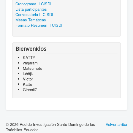
Cronograma II CISDI
Lista participantes
Convocatoria II CISDI
Mesas Temáticas
Formato Resumen II CISDI
Bienvenidos
KATTY
vmjarami
Matsumoto
iuh8jk
Victor
Katte
Ginnnii7
© 2026 Red de Investigación Santo Domingo de los
Volver arriba
Tsáchilas Ecuador