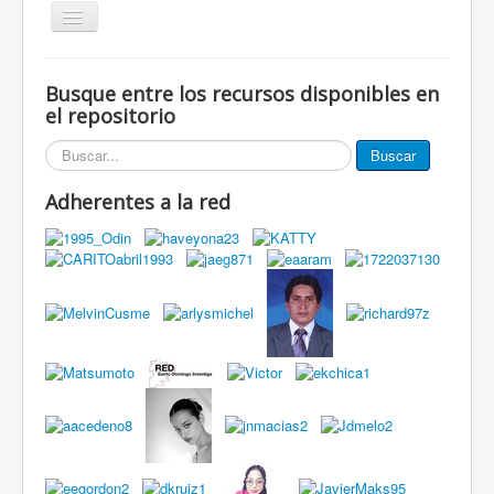
Alternar
navegación
Inicio
Busque entre los recursos disponibles en
Eventos
el repositorio
Miembros de la red
Buscar...
Buscar
Innovación Local
Adherentes a la red
Publicaciones
Documentos
Grupos