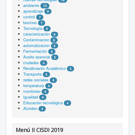
ambiente
13
aprendizaje
9
control
7
bovinos
7
Tecnología
6
caracterización
6
Contaminacion
6
automatizacion
6
Fermentación
6
Aceite esencial
5
ciudades
5
Rendimiento Académico
5
Transporte
5
redes sociales
4
temperatura
4
monitoreo
4
Igualdad
4
Educación tecnológica
4
Almidón
4
Menú II CISDI 2019