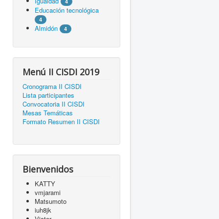
Igualdad
4
Educación tecnológica
4
Almidón
4
Menú II CISDI 2019
Cronograma II CISDI
Lista participantes
Convocatoria II CISDI
Mesas Temáticas
Formato Resumen II CISDI
Bienvenidos
KATTY
vmjarami
Matsumoto
iuh8jk
Victor