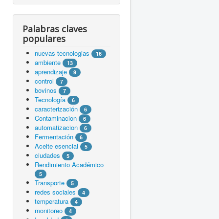
Palabras claves
populares
nuevas tecnologias
16
ambiente
13
aprendizaje
9
control
7
bovinos
7
Tecnología
6
caracterización
6
Contaminacion
6
automatizacion
6
Fermentación
6
Aceite esencial
5
ciudades
5
Rendimiento Académico
5
Transporte
5
redes sociales
4
temperatura
4
monitoreo
4