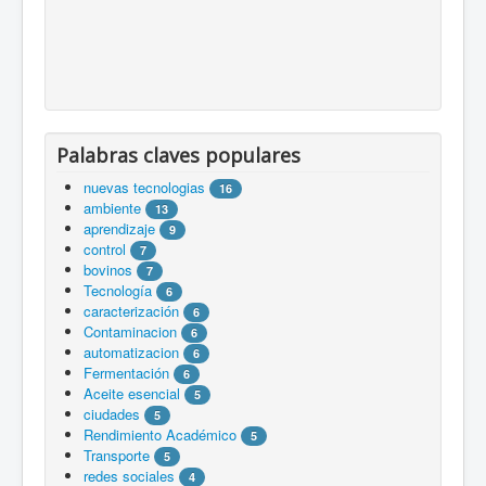
Palabras claves populares
nuevas tecnologias
16
ambiente
13
aprendizaje
9
control
7
bovinos
7
Tecnología
6
caracterización
6
Contaminacion
6
automatizacion
6
Fermentación
6
Aceite esencial
5
ciudades
5
Rendimiento Académico
5
Transporte
5
redes sociales
4