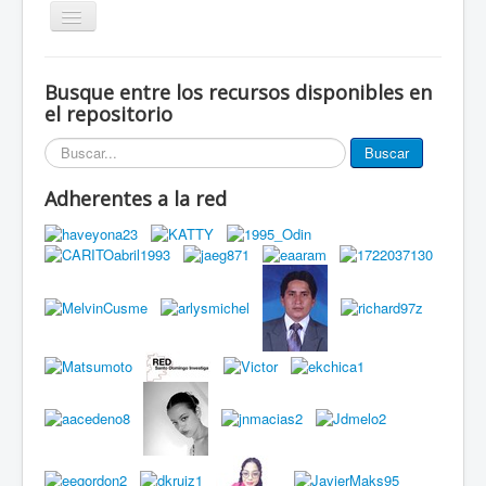
Alternar
navegación
Inicio
Busque entre los recursos disponibles en
Eventos
el repositorio
Miembros de la red
Buscar...
Buscar
Innovación Local
Adherentes a la red
Publicaciones
Documentos
Grupos