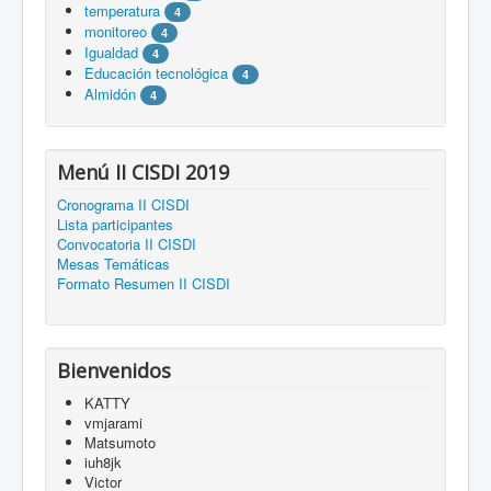
temperatura
4
monitoreo
4
Igualdad
4
Educación tecnológica
4
Almidón
4
Menú II CISDI 2019
Cronograma II CISDI
Lista participantes
Convocatoria II CISDI
Mesas Temáticas
Formato Resumen II CISDI
Bienvenidos
KATTY
vmjarami
Matsumoto
iuh8jk
Victor