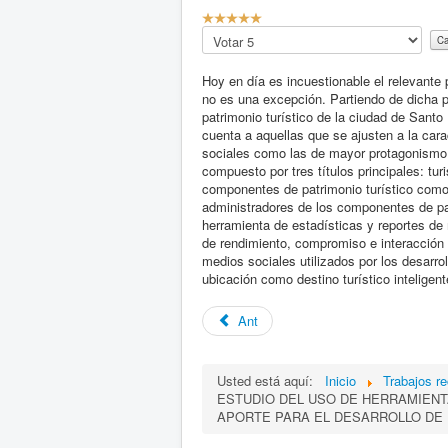
C
a
Por
l
favor
i
califique
Hoy en día es incuestionable el relevante 
f
no es una excepción. Partiendo de dicha p
i
patrimonio turístico de la ciudad de Sant
c
cuenta a aquellas que se ajusten a la cara
a
sociales como las de mayor protagonismo p
c
compuesto por tres títulos principales: tu
i
componentes de patrimonio turístico como 
ó
administradores de los componentes de patr
n
herramienta de estadísticas y reportes de
d
de rendimiento, compromiso e interacción 
e
medios sociales utilizados por los desarro
l
ubicación como destino turístico inteligent
u
s
Ant
u
a
r
i
Usted está aquí:
Inicio
Trabajos re
o
ESTUDIO DEL USO DE HERRAMIENT
:
APORTE PARA EL DESARROLLO DE 