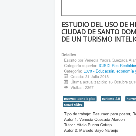
ESTUDIO DEL USO DE H
CIUDAD DE SANTO DOM
DE UN TURISMO INTEL
Detalles
Escrito por
Venecia Yadira Quezada Ala
Categoría superior:
ICISDI Res-Recibido
Categoría:
L070 - Educación, economía y
Creado: 31 Julio 2018
Última actualización: 16 Octubre 201
Visitas: 2367
nuevas tecnologias
turismo 2.0
herra
smart cities
Tipo de trabajo:
Resumen para poster, R
Autor 1:
Venecia Quezada Alarcon
Tutor :
Hitalo Pucha Cofrep
Autor 2:
Marcelo Sayo Naranjo