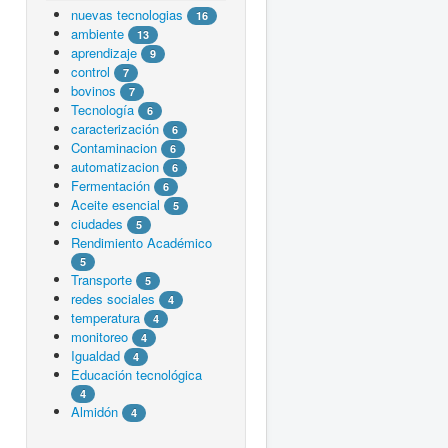
nuevas tecnologias
16
ambiente
13
aprendizaje
9
control
7
bovinos
7
Tecnología
6
caracterización
6
Contaminacion
6
automatizacion
6
Fermentación
6
Aceite esencial
5
ciudades
5
Rendimiento Académico
5
Transporte
5
redes sociales
4
temperatura
4
monitoreo
4
Igualdad
4
Educación tecnológica
4
Almidón
4