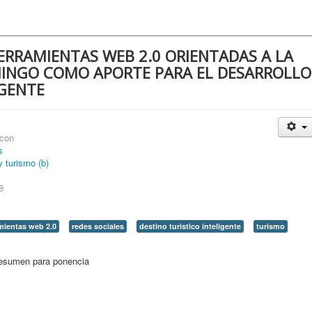
ERRAMIENTAS WEB 2.0 ORIENTADAS A LA
INGO COMO APORTE PARA EL DESARROLLO
IGENTE
rcon
s
 turismo (b)
8
mientas web 2.0
redes sociales
destino turistico inteligente
turismo
esumen para ponencia