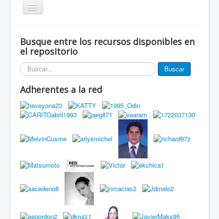
Alternar
navegación
Inicio
Busque entre los recursos disponibles en
Eventos
el repositorio
Miembros de la red
Buscar...
Buscar
Innovación Local
Adherentes a la red
Publicaciones
Documentos
Grupos