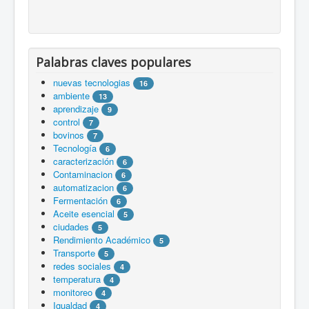
Palabras claves populares
nuevas tecnologias
16
ambiente
13
aprendizaje
9
control
7
bovinos
7
Tecnología
6
caracterización
6
Contaminacion
6
automatizacion
6
Fermentación
6
Aceite esencial
5
ciudades
5
Rendimiento Académico
5
Transporte
5
redes sociales
4
temperatura
4
monitoreo
4
Igualdad
4