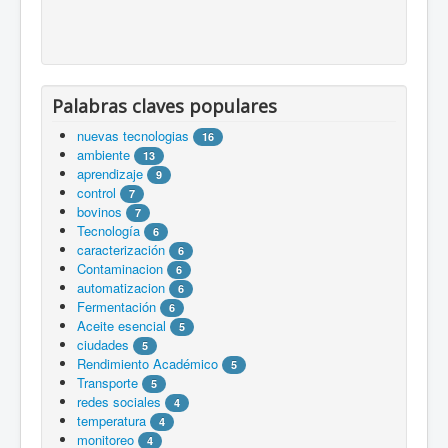
Palabras claves populares
nuevas tecnologias
16
ambiente
13
aprendizaje
9
control
7
bovinos
7
Tecnología
6
caracterización
6
Contaminacion
6
automatizacion
6
Fermentación
6
Aceite esencial
5
ciudades
5
Rendimiento Académico
5
Transporte
5
redes sociales
4
temperatura
4
monitoreo
4