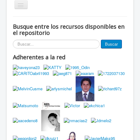
Alternar
navegación
Inicio
Busque entre los recursos disponibles en
Eventos
el repositorio
Miembros de la red
Buscar...
Buscar
Innovación Local
Adherentes a la red
Publicaciones
Documentos
Grupos