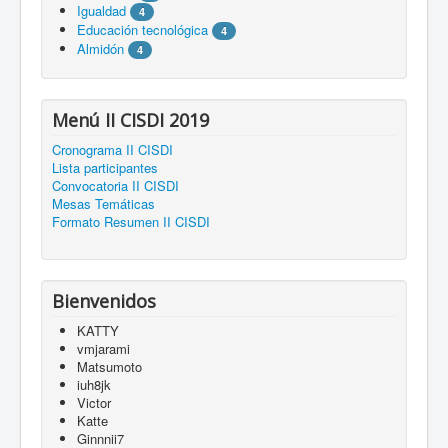
Igualdad
4
Educación tecnológica
4
Almidón
4
Menú II CISDI 2019
Cronograma II CISDI
Lista participantes
Convocatoria II CISDI
Mesas Temáticas
Formato Resumen II CISDI
Bienvenidos
KATTY
vmjarami
Matsumoto
iuh8jk
Victor
Katte
Ginnnii7