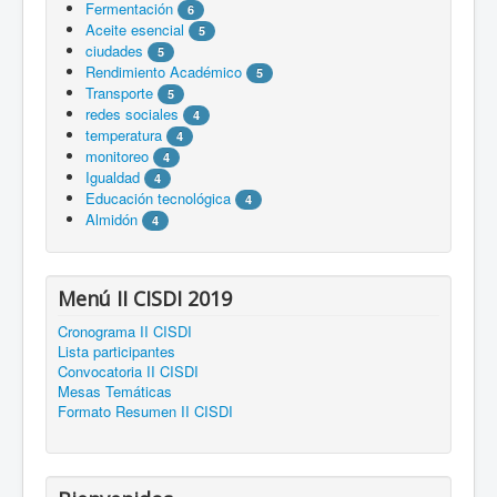
Fermentación
6
Aceite esencial
5
ciudades
5
Rendimiento Académico
5
Transporte
5
redes sociales
4
temperatura
4
monitoreo
4
Igualdad
4
Educación tecnológica
4
Almidón
4
Menú II CISDI 2019
Cronograma II CISDI
Lista participantes
Convocatoria II CISDI
Mesas Temáticas
Formato Resumen II CISDI