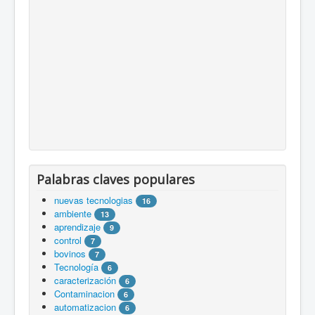
Palabras claves populares
nuevas tecnologias
16
ambiente
13
aprendizaje
9
control
7
bovinos
7
Tecnología
6
caracterización
6
Contaminacion
6
automatizacion
6