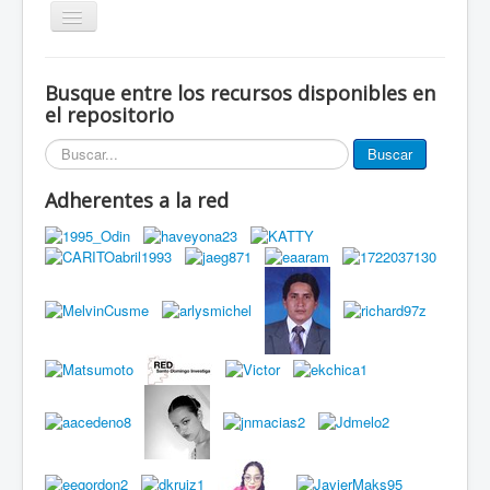
Alternar
navegación
Inicio
Busque entre los recursos disponibles en
Eventos
el repositorio
Miembros de la red
Buscar...
Buscar
Innovación Local
Adherentes a la red
Publicaciones
Documentos
Grupos