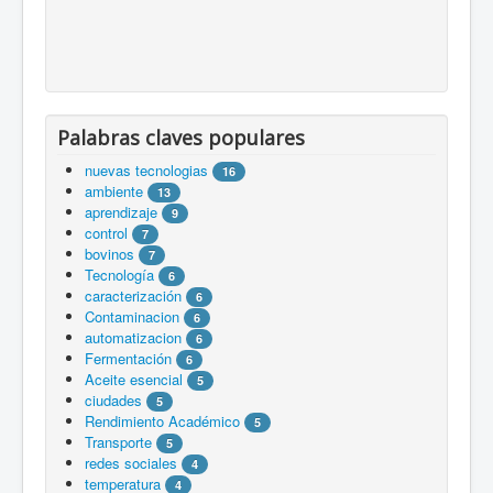
Palabras claves populares
nuevas tecnologias
16
ambiente
13
aprendizaje
9
control
7
bovinos
7
Tecnología
6
caracterización
6
Contaminacion
6
automatizacion
6
Fermentación
6
Aceite esencial
5
ciudades
5
Rendimiento Académico
5
Transporte
5
redes sociales
4
temperatura
4