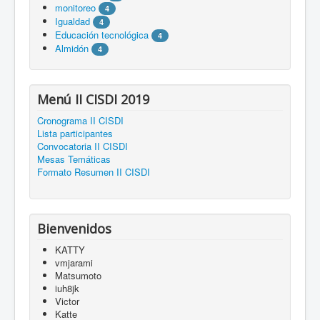
monitoreo
4
Igualdad
4
Educación tecnológica
4
Almidón
4
Menú II CISDI 2019
Cronograma II CISDI
Lista participantes
Convocatoria II CISDI
Mesas Temáticas
Formato Resumen II CISDI
Bienvenidos
KATTY
vmjarami
Matsumoto
iuh8jk
Victor
Katte