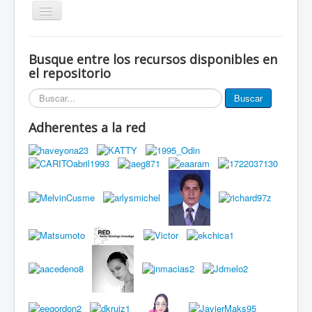
Alternar
navegación
Inicio
Busque entre los recursos disponibles en
Eventos
el repositorio
Miembros de la red
Buscar...
Buscar
Innovación Local
Adherentes a la red
Publicaciones
Documentos
Grupos