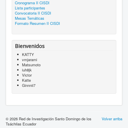
Cronograma II CISDI
Lista participantes
Convocatoria II CISDI
Mesas Temáticas
Formato Resumen II CISDI
Bienvenidos
KATTY
vmjarami
Matsumoto
iuh8jk
Victor
Katte
Ginnnii7
© 2026 Red de Investigación Santo Domingo de los
Volver arriba
Tsáchilas Ecuador