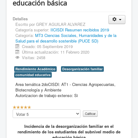
educación básica
Detalles
Escrito por
GREY AGUILAR ALVAREZ
Categoría superior:
IICISDI Resumen recibidos 2019
Categoría:
MT3 Ciencias Sociales, Humanidades y de la
Salud para el desarrollo sostenible (PUCE SD)
Creado: 05 Septiembre 2019
Última actualización: 11 Febrero 2020
Visitas: 2458
Rendimiento Académico
Desorganización familiar
comunidad educativa
Area temática 2doCISDI:
AT1 - Ciencias Agropecuarias,
Biotecnología y Ambiente
Autorizacion de trabajo extenso:
Si
C
a
Por
l
favor
i
califique
Incidencia de la desorganización familiar en el
f
rendimiento de los estudiantes del subnivel medio de
i
educación básica