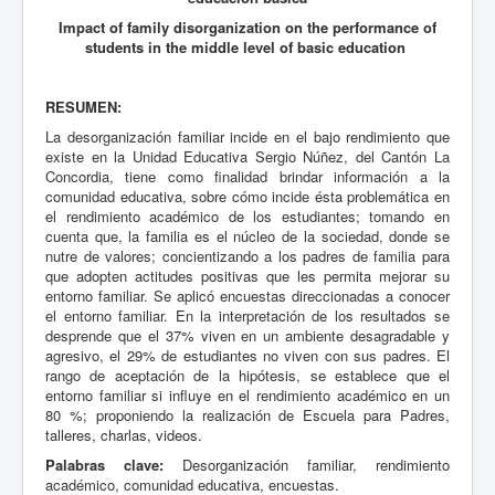
c
a
Impact of family disorganization on the performance of
c
students in the middle level of basic education
i
ó
n
RESUMEN:
d
La desorganización familiar incide en el bajo rendimiento que
e
existe en la Unidad Educativa Sergio Núñez, del Cantón La
l
Concordia, tiene como finalidad brindar información a la
u
comunidad educativa, sobre cómo incide ésta problemática en
s
el rendimiento académico de los estudiantes; tomando en
u
cuenta que, la familia es el núcleo de la sociedad, donde se
a
nutre de valores; concientizando a los padres de familia para
r
que adopten actitudes positivas que les permita mejorar su
i
entorno familiar. Se aplicó encuestas direccionadas a conocer
o
el entorno familiar. En la interpretación de los resultados se
:
desprende que el 37% viven en un ambiente desagradable y
agresivo, el 29% de estudiantes no viven con sus padres. El
5
rango de aceptación de la hipótesis, se establece que el
entorno familiar si influye en el rendimiento académico en un
/
80 %; proponiendo la realización de Escuela para Padres,
talleres, charlas, videos.
5
Palabras clave:
Desorganización familiar, rendimiento
académico, comunidad educativa, encuestas.