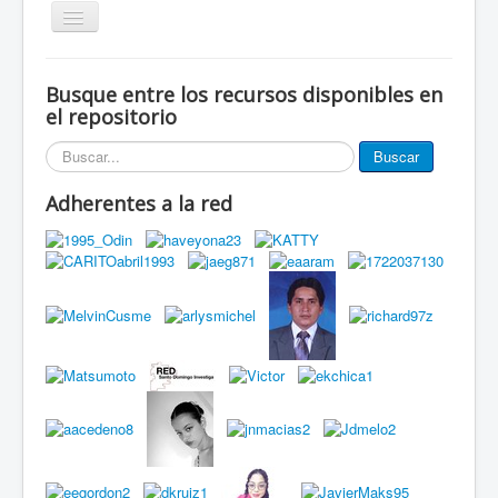
Alternar
navegación
Inicio
Busque entre los recursos disponibles en
Eventos
el repositorio
Miembros de la red
Buscar...
Buscar
Innovación Local
Adherentes a la red
Publicaciones
Documentos
Grupos