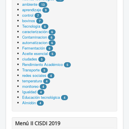
ambiente
13
aprendizaje
9
control
7
bovinos
7
Tecnología
6
caracterización
6
Contaminacion
6
automatizacion
6
Fermentación
6
Aceite esencial
5
ciudades
5
Rendimiento Académico
5
Transporte
5
redes sociales
4
temperatura
4
monitoreo
4
Igualdad
4
Educación tecnológica
4
Almidón
4
Menú II CISDI 2019