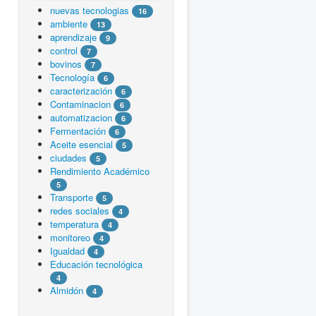
nuevas tecnologias
16
ambiente
13
aprendizaje
9
control
7
bovinos
7
Tecnología
6
caracterización
6
Contaminacion
6
automatizacion
6
Fermentación
6
Aceite esencial
5
ciudades
5
Rendimiento Académico
5
Transporte
5
redes sociales
4
temperatura
4
monitoreo
4
Igualdad
4
Educación tecnológica
4
Almidón
4