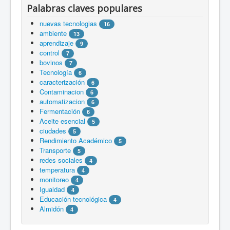
Palabras claves populares
nuevas tecnologias
16
ambiente
13
aprendizaje
9
control
7
bovinos
7
Tecnología
6
caracterización
6
Contaminacion
6
automatizacion
6
Fermentación
6
Aceite esencial
5
ciudades
5
Rendimiento Académico
5
Transporte
5
redes sociales
4
temperatura
4
monitoreo
4
Igualdad
4
Educación tecnológica
4
Almidón
4