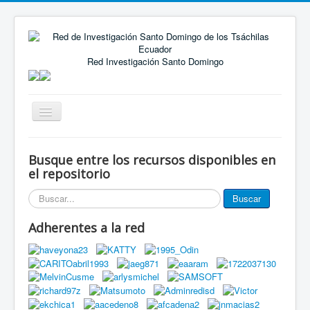
Red Investigación Santo Domingo
Alternar
navegación
Inicio
Busque entre los recursos disponibles en
Eventos
el repositorio
Miembros de la red
Buscar...
Buscar
Innovación Local
Adherentes a la red
Publicaciones
Documentos
Grupos