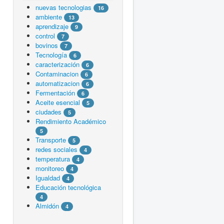
nuevas tecnologias
16
ambiente
13
aprendizaje
9
control
7
bovinos
7
Tecnología
6
caracterización
6
Contaminacion
6
automatizacion
6
Fermentación
6
Aceite esencial
5
ciudades
5
Rendimiento Académico
5
Transporte
5
redes sociales
4
temperatura
4
monitoreo
4
Igualdad
4
Educación tecnológica
4
Almidón
4