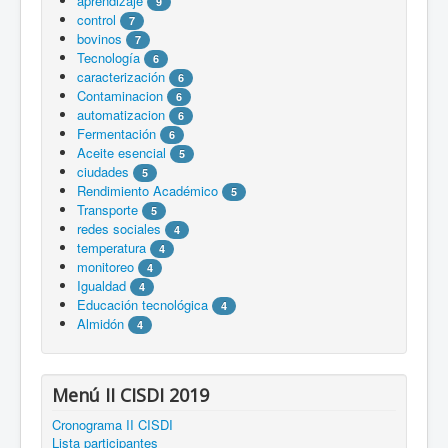
aprendizaje
9
control
7
bovinos
7
Tecnología
6
caracterización
6
Contaminacion
6
automatizacion
6
Fermentación
6
Aceite esencial
5
ciudades
5
Rendimiento Académico
5
Transporte
5
redes sociales
4
temperatura
4
monitoreo
4
Igualdad
4
Educación tecnológica
4
Almidón
4
Menú II CISDI 2019
Cronograma II CISDI
Lista participantes