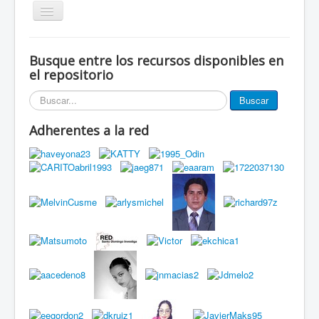
Alternar
navegación
Inicio
Busque entre los recursos disponibles en
Eventos
el repositorio
Miembros de la red
Buscar...
Buscar
Innovación Local
Adherentes a la red
Publicaciones
Documentos
Grupos